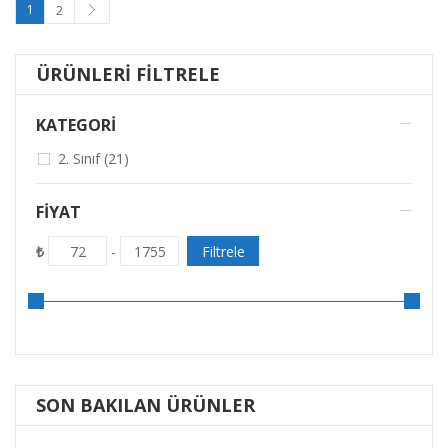
1
2
ÜRÜNLERI FILTRELE
KATEGORİ
2. Sınıf (21)
FIYAT
₺
Filtrele
72
-
1755
SON BAKILAN ÜRÜNLER