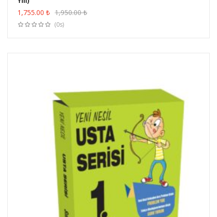
Yılı)
ÜRÜN SATIN AL
1,755.00
₺
1,950.00
₺
(0s)