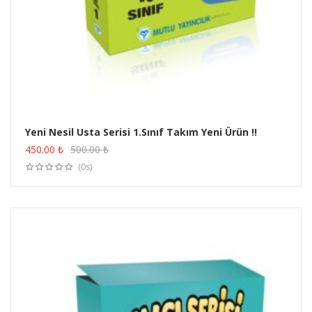
Yeni Nesil Usta Serisi 1.Sınıf Takım Yeni Ürün !!
ÜRÜN SATIN AL
450.00
₺
500.00
₺
(0s)