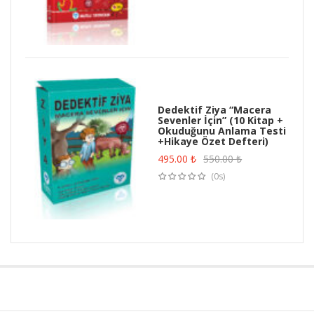
Dedektif Ziya “Macera
Sevenler İçin” (10 Kitap +
Okuduğunu Anlama Testi
+Hikaye Özet Defteri)
495.00
₺
550.00
₺
(0s)