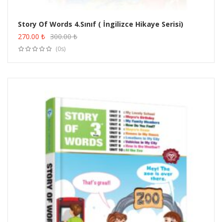
Story Of Words 4.Sınıf ( İngilizce Hikaye Serisi)
ÜRÜN SATIN AL
270.00
₺
300.00
₺
(0s)