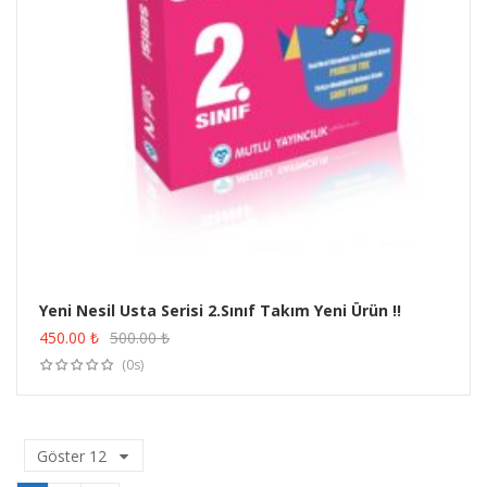
Yeni Nesil Usta Serisi 2.Sınıf Takım Yeni Ürün !!
ÜRÜN SATIN AL
450.00
₺
500.00
₺
(0s)
Göster
12