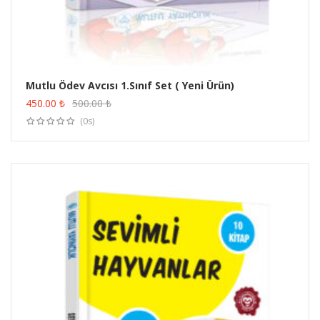
Mutlu Ödev Avcısı 1.Sınıf Set ( Yeni Ürün)
ÜRÜN SATIN AL
450.00
₺
500.00
₺
(0s)