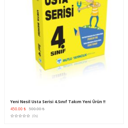
Yeni Nesil Usta Serisi 4.Sınıf Takım Yeni Ürün !!
ÜRÜN SATIN AL
450.00
₺
500.00
₺
(0s)