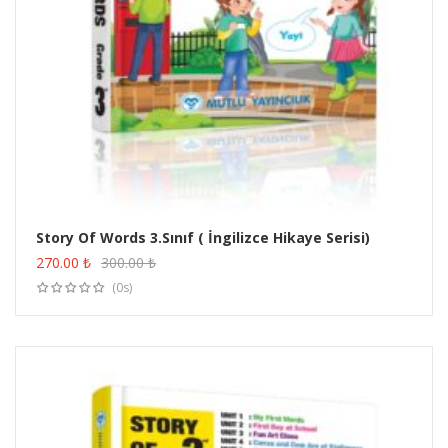
Story Of Words 3.Sınıf ( İngilizce Hikaye Serisi)
ÜRÜN SATIN AL
270.00
₺
300.00
₺
(0s)