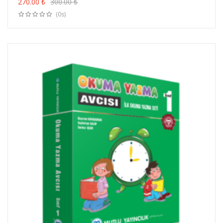
ÜRÜN SATIN AL
270.00
₺
300.00
₺
(0s)