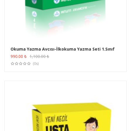
Okuma Yazma Avcısı-İlkokuma Yazma Seti 1.Sınıf
ÜRÜN SATIN AL
990.00
₺
1,100.00
₺
(0s)