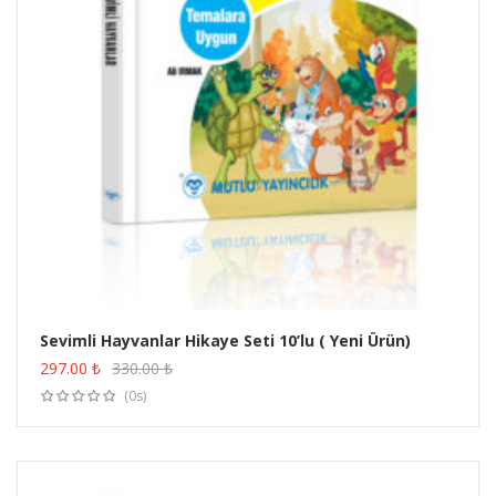
Sevimli Hayvanlar Hikaye Seti 10’lu ( Yeni Ürün)
ÜRÜN SATIN AL
297.00
₺
330.00
₺
(0s)