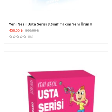
Yeni Nesil Usta Serisi 3.Sınıf Takım Yeni Ürün !!
ÜRÜN SATIN AL
450.00
₺
500.00
₺
(0s)