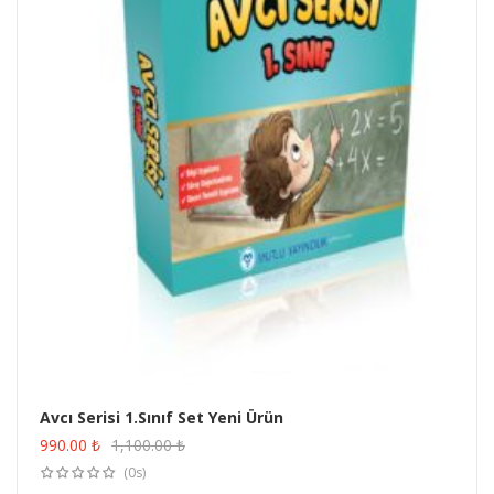
Avcı Serisi 1.Sınıf Set Yeni Ürün
ÜRÜN SATIN AL
990.00
₺
1,100.00
₺
(0s)