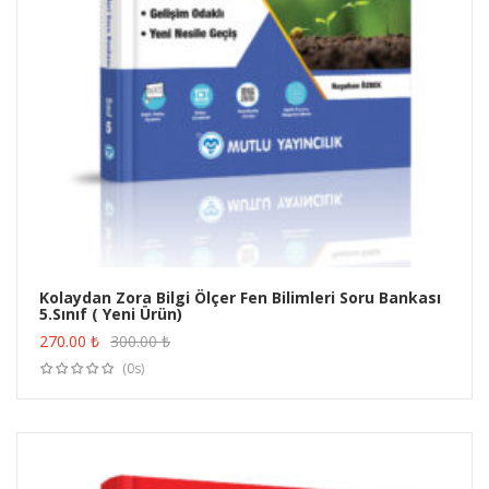
Kolaydan Zora Bilgi Ölçer Fen Bilimleri Soru Bankası
5.Sınıf ( Yeni Ürün)
ÜRÜN SATIN AL
270.00
₺
300.00
₺
(0s)