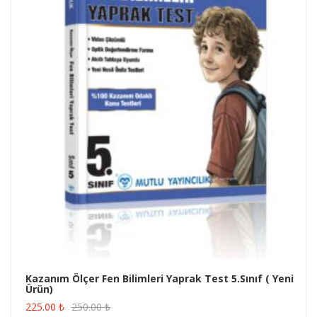
Kazanım Ölçer Fen Bilimleri Yaprak Test 5.Sınıf ( Yeni
Ürün)
ÜRÜN SATIN AL
225.00
₺
250.00
₺