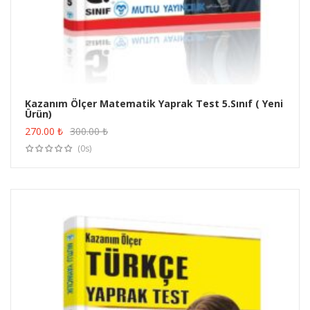
Kazanım Ölçer Matematik Yaprak Test 5.Sınıf ( Yeni
Ürün)
ÜRÜN SATIN AL
270.00
₺
300.00
₺
(0s)