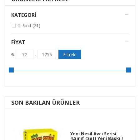
KATEGORİ
2. Sınıf (21)
FIYAT
₺
Filtrele
72
-
1755
SON BAKILAN ÜRÜNLER
Yeni Nesil Avcı Serisi
4.Sınıf (Set) Yeni Baskı !