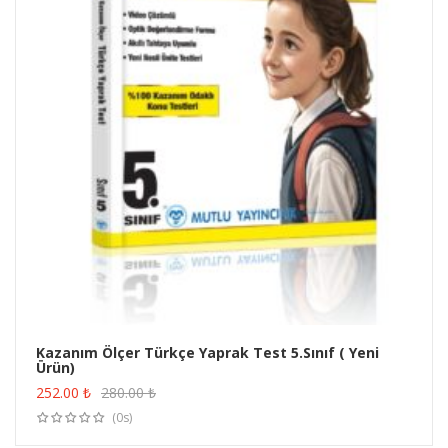
Kazanım Ölçer Türkçe Yaprak Test 5.Sınıf ( Yeni
Ürün)
ÜRÜN SATIN AL
252.00
₺
280.00
₺
(0s)