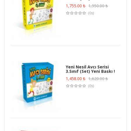
1,755.00
₺
1,950.00
₺
(0s)
Yeni Nesil Avcı Serisi
3.Sınıf (Set) Yeni Baskı !
1,458.00
₺
1,620.00
₺
(0s)