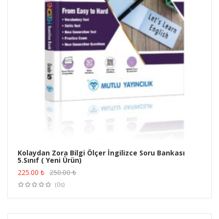
Kolaydan Zora Bilgi Ölçer İngilizce Soru Bankası
5.Sınıf ( Yeni Ürün)
ÜRÜN SATIN AL
225.00
₺
250.00
₺
(0s)