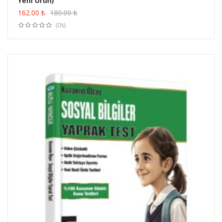
Yeni Ürün)
ÜRÜN SATIN AL
162.00
₺
180.00
₺
(0s)