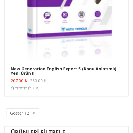
New Generation English Expert 5 (Konu Anlatımlı)
Yeni Ürün !!
ÜRÜN SATIN AL
207.00
₺
230.00
₺
(0s)
Göster
12
ÜRÜNLERI FILTRELE