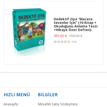
Dedektif Ziya “Macera
Sevenler İçin” (10 Kitap +
Okuduğunu Anlama Testi
+Hikaye Özet Defteri)
495.00
₺
550.00
₺
(0s)
HIZLI MENÜ
BİLGİLER
Anasayfa
Mesafeli Satış Sözleşmesi