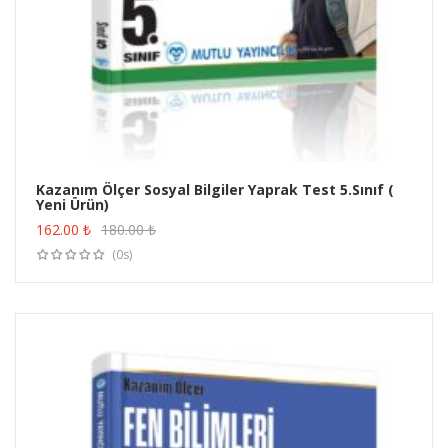
Kazanım Ölçer Sosyal Bilgiler Yaprak Test 5.Sınıf (
Yeni Ürün)
ÜRÜN SATIN AL
162.00
₺
180.00
₺
(0s)