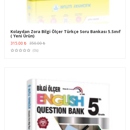
Kolaydan Zora Bilgi Ölçer Türkçe Soru Bankası 5.Sınıf
( Yeni Ürün)
ÜRÜN SATIN AL
315.00
₺
350.00
₺
(0s)