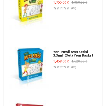
1,755.00
₺
1,950.00
₺
(0s)
Yeni Nesil Avcı Serisi
3.Sınıf (Set) Yeni Baskı !
1,458.00
₺
1,620.00
₺
(0s)