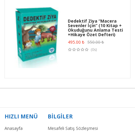
Dedektif Ziya “Macera
Sevenler İçin” (10 Kitap +
Okuduğunu Anlama Testi
+Hikaye Özet Defteri)
495.00
₺
550.00
₺
(0s)
HIZLI MENÜ
BİLGİLER
Anasayfa
Mesafeli Satış Sözleşmesi