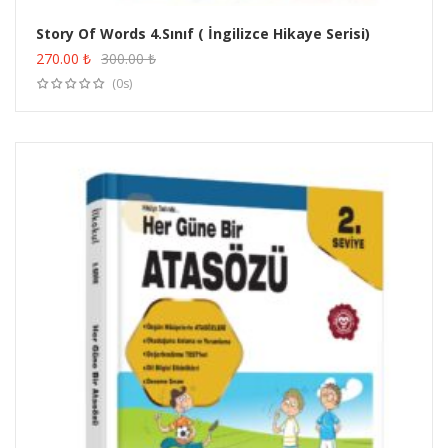
Story Of Words 4.Sınıf ( İngilizce Hikaye Serisi)
ÜRÜN SATIN AL
270.00
₺
300.00
₺
(0s)