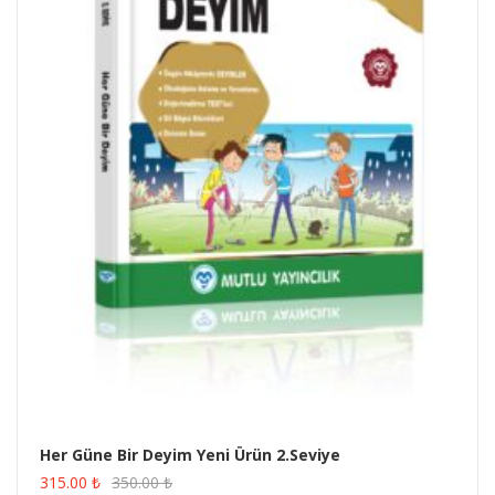
Her Güne Bir Deyim Yeni Ürün 2.Seviye
ÜRÜN SATIN AL
315.00
₺
350.00
₺