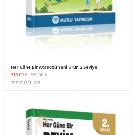
Her Güne Bir Atasözü Yeni Ürün 2.Seviye
ÜRÜN SATIN AL
315.00
₺
350.00
₺
(0s)