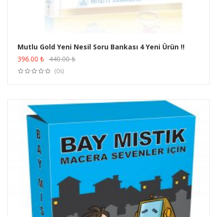
Mutlu Gold Yeni Nesil Soru Bankası 4 Yeni Ürün !!
ÜRÜN SATIN AL
396.00
₺
440.00
₺
(0s)