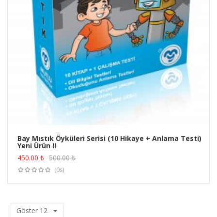
Bay Mıstık Öyküleri Serisi (10 Hikaye + Anlama Testi)
Yeni Ürün !!
ÜRÜN SATIN AL
450.00
₺
500.00
₺
(0s)
Göster
12