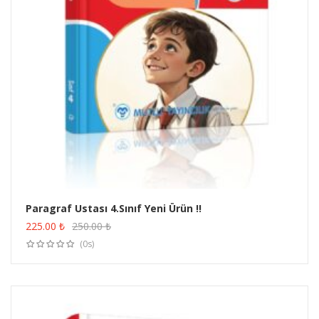
Paragraf Ustası 4.Sınıf Yeni Ürün !!
ÜRÜN SATIN AL
225.00
₺
250.00
₺
(0s)