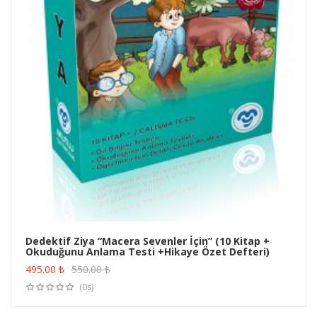
Dedektif Ziya “Macera Sevenler İçin” (10 Kitap +
Okuduğunu Anlama Testi +Hikaye Özet Defteri)
ÜRÜN SATIN AL
495.00
₺
550.00
₺
(0s)