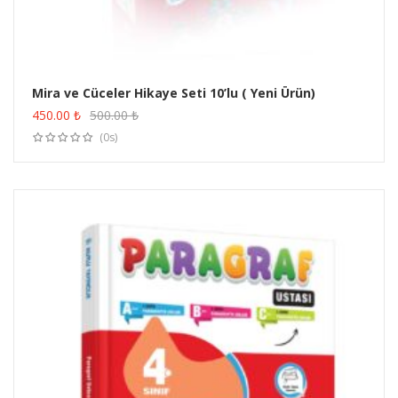
Mira ve Cüceler Hikaye Seti 10’lu ( Yeni Ürün)
ÜRÜN SATIN AL
450.00
₺
500.00
₺
(0s)