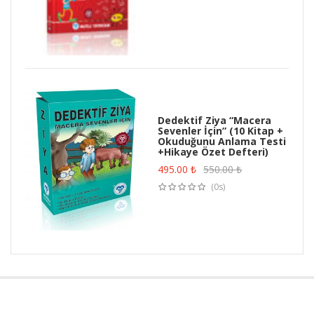
Dedektif Ziya “Macera
Sevenler İçin” (10 Kitap +
Okuduğunu Anlama Testi
+Hikaye Özet Defteri)
495.00
₺
550.00
₺
(0s)