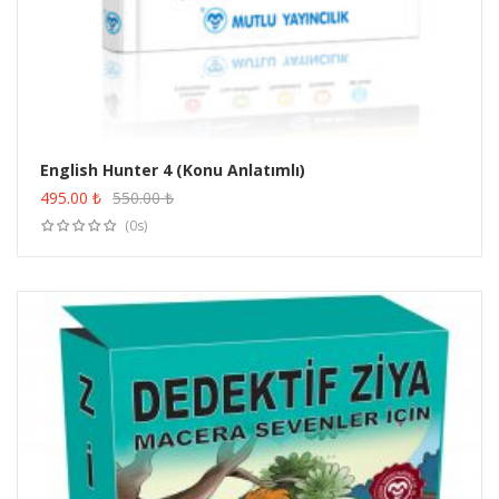
English Hunter 4 (Konu Anlatımlı)
ÜRÜN SATIN AL
495.00
₺
550.00
₺
(0s)