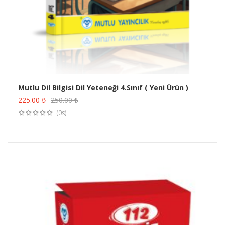
Mutlu Dil Bilgisi Dil Yeteneği 4.Sınıf ( Yeni Ürün )
ÜRÜN SATIN AL
225.00
₺
250.00
₺
(0s)