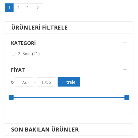
1
2
3
ÜRÜNLERI FILTRELE
KATEGORİ
2. Sınıf (21)
FIYAT
₺
Filtrele
72
-
1755
SON BAKILAN ÜRÜNLER