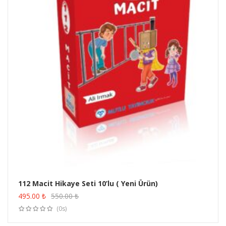
112 Macit Hikaye Seti 10’lu ( Yeni Ürün)
ÜRÜN SATIN AL
495.00
₺
550.00
₺
(0s)