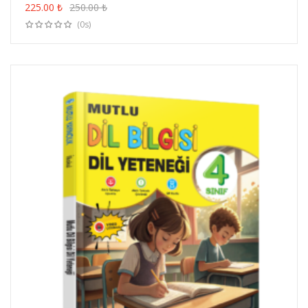
ÜRÜN SATIN AL
225.00
₺
250.00
₺
(0s)