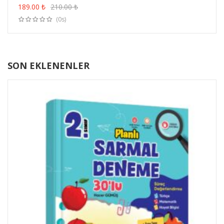
189.00
₺
210.00
₺
(0s)
SON EKLENENLER