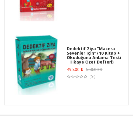
Dedektif Ziya “Macera
Sevenler İçin” (10 Kitap +
Okuduğunu Anlama Testi
+Hikaye Özet Defteri)
495.00
₺
550.00
₺
(0s)