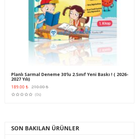
Planlı Sarmal Deneme 30’lu 2.Sınıf Yeni Baskı ! ( 2026-
2027 Yılı)
ÜRÜN SATIN AL
189.00
₺
210.00
₺
(0s)
SON BAKILAN ÜRÜNLER