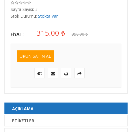
Sayfa Sayısı:
#
Stok Durumu:
Stokta Var
315.00
₺
FIYAT:
350.00
₺
ÜRÜN SATIN AL
AÇIKLAMA
ETIKETLER