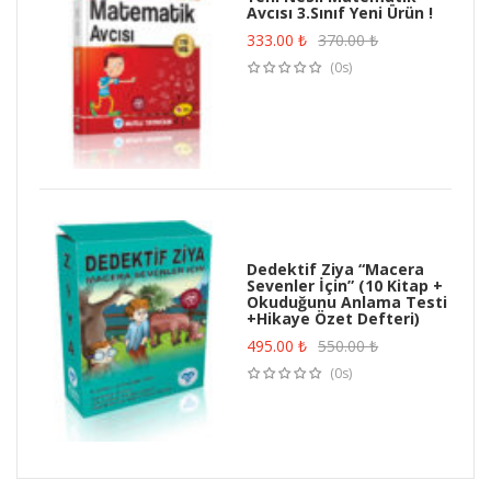
Avcısı 3.Sınıf Yeni Ürün !
333.00
₺
370.00
₺
(0s)
Dedektif Ziya “Macera
Sevenler İçin” (10 Kitap +
Okuduğunu Anlama Testi
+Hikaye Özet Defteri)
495.00
₺
550.00
₺
(0s)