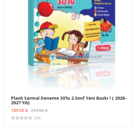
Planlı Sarmal Deneme 30’lu 2.Sınıf Yeni Baskı ! ( 2026-
2027 Yılı)
ÜRÜN SATIN AL
189.00
₺
210.00
₺
(0s)