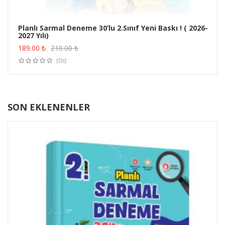
Planlı Sarmal Deneme 30’lu 2.Sınıf Yeni Baskı ! ( 2026-
2027 Yılı)
ÜRÜN SATIN AL
189.00
₺
210.00
₺
(0s)
SON EKLENENLER