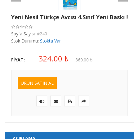
Yeni Nesil Türkçe Avcısı 4.Sınıf Yeni Baskı !
Sayfa Sayısı:
#240
Stok Durumu:
Stokta Var
324.00
₺
FIYAT:
360.00
₺
ÜRÜN SATIN AL
AÇIKLAMA