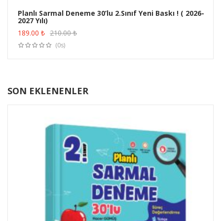
Planlı Sarmal Deneme 30’lu 2.Sınıf Yeni Baskı ! ( 2026-
2027 Yılı)
ÜRÜN SATIN AL
189.00
₺
210.00
₺
(0s)
SON EKLENENLER