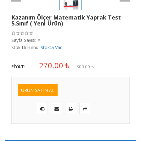
Kazanım Ölçer Matematik Yaprak Test
5.Sınıf ( Yeni Ürün)
Sayfa Sayısı:
#
Stok Durumu:
Stokta Var
270.00
₺
FIYAT:
300.00
₺
ÜRÜN SATIN AL