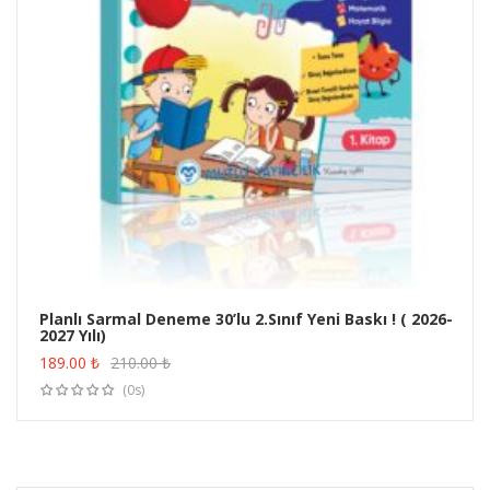
Planlı Sarmal Deneme 30’lu 2.Sınıf Yeni Baskı ! ( 2026-
2027 Yılı)
ÜRÜN SATIN AL
189.00
₺
210.00
₺
(0s)