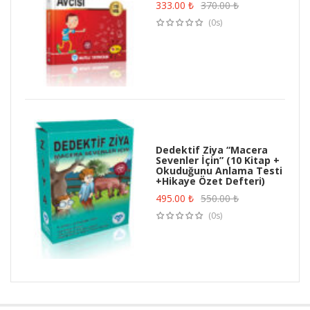
333.00
₺
370.00
₺
(0s)
Dedektif Ziya “Macera
Sevenler İçin” (10 Kitap +
Okuduğunu Anlama Testi
+Hikaye Özet Defteri)
495.00
₺
550.00
₺
(0s)