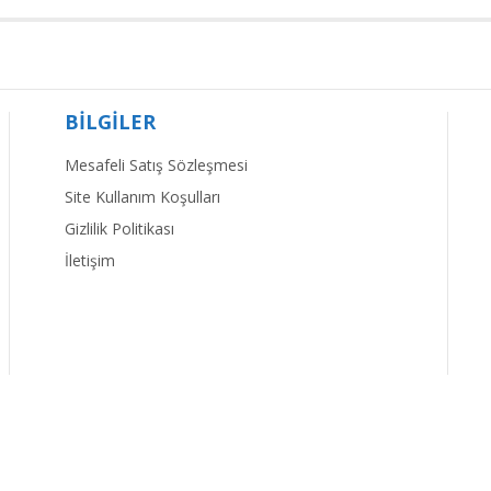
BİLGİLER
Mesafeli Satış Sözleşmesi
Site Kullanım Koşulları
Gizlilik Politikası
İletişim
©2020
Mutlu Yayıncılık
| Tüm Hakları Saklıdır.