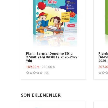
Planlı Sarmal Deneme 30’lu
Planl
2.Sınıf Yeni Baskı ! ( 2026-2027
Ödevle
ÜRÜN SATIN AL
Yılı)
2026-2
189.00
₺
210.00
₺
207.0
(0s)
SON EKLENENLER