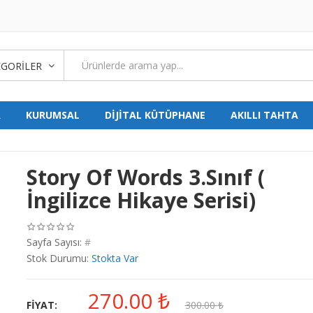
GORILER
A
KURUMSAL
DİJİTAL KÜTÜPHANE
AKILLI TAHTA
Story Of Words 3.Sınıf (
İngilizce Hikaye Serisi)
Sayfa Sayısı:
#
Stok Durumu:
Stokta Var
270.00
₺
FIYAT:
300.00
₺