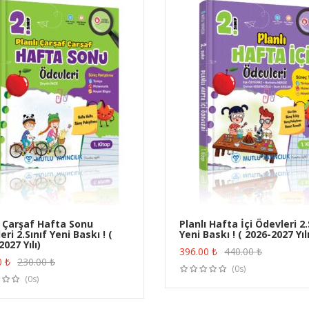
ı Çarşaf Hafta Sonu
Planlı Hafta İçi Ödevleri 2.
ri 2.Sınıf Yeni Baskı ! (
Yeni Baskı ! ( 2026-2027 Yılı
ÜRÜN SATIN AL
ÜRÜN SATIN AL
027 Yılı)
396.00
₺
440.00
₺
0
₺
230.00
₺
(0s)
(0s)