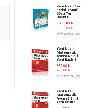
Yeni Nesil Avcı
Serisi 3.Sınıf
(Set) Yeni
Baskı !
1,458.00
₺
1,620.00
₺
(0s)
Yeni Nesil
Matematik
Avcısı 4.Sınıf
Yeni Baskı !
387.00
₺
430.00
₺
(0s)
Yeni Nesil
Matematik
Avcısı 3.Sınıf
Yeni Ürün !
333.00
₺