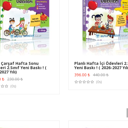
ı Çarşaf Hafta Sonu
Planlı Hafta İçi Ödevleri 2.
ri 2.Sınıf Yeni Baskı ! (
Yeni Baskı ! ( 2026-2027 Yılı
ÜRÜN SATIN AL
ÜRÜN SATIN AL
027 Yılı)
396.00
₺
440.00
₺
0
₺
230.00
₺
(0s)
(0s)