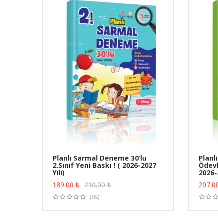
Planlı Sarmal Deneme 30’lu
Planl
2.Sınıf Yeni Baskı ! ( 2026-2027
Ödevle
ÜRÜN SATIN AL
Yılı)
2026-2
189.00
₺
210.00
₺
207.0
(0s)