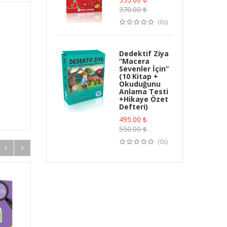
370.00
₺
(0s)
Dedektif Ziya
“Macera
Sevenler İçin”
(10 Kitap +
Okuduğunu
Anlama Testi
+Hikaye Özet
Defteri)
495.00
₺
550.00
₺
(0s)