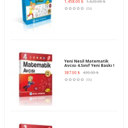
1,458.00
₺
1,620.00
₺
(0s)
Yeni Nesil Matematik
Avcısı 4.Sınıf Yeni Baskı !
387.00
₺
430.00
₺
(0s)