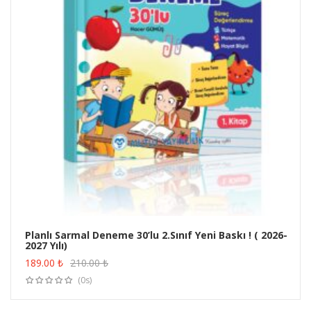
Planlı Sarmal Deneme 30’lu 2.Sınıf Yeni Baskı ! ( 2026-
2027 Yılı)
ÜRÜN SATIN AL
189.00
₺
210.00
₺
(0s)