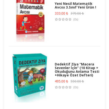
Yeni Nesil Matematik
Avcısı 3.Sınıf Yeni Ürün !
333.00
₺
370.00
₺
(0s)
Dedektif Ziya “Macera
Sevenler İçin” (10 Kitap +
Okuduğunu Anlama Testi
+Hikaye Özet Defteri)
495.00
₺
550.00
₺
(0s)