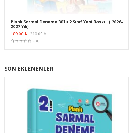
Planlı Sarmal Deneme 30’lu 2.Sınıf Yeni Baskı ! ( 2026-
2027 Yılı)
ÜRÜN SATIN AL
189.00
₺
210.00
₺
(0s)
SON EKLENENLER