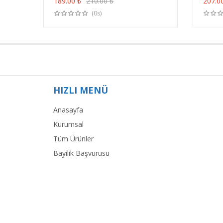
189.00
₺
210.00
₺
207.0
(0s)
HIZLI MENÜ
Anasayfa
Kurumsal
Tüm Ürünler
Bayilik Başvurusu