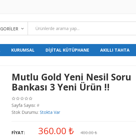
GORILER
A
KURUMSAL
DİJİTAL KÜTÜPHANE
AKILLI TAHTA
Mutlu Gold Yeni Nesil Soru
Bankası 3 Yeni Ürün !!
Sayfa Sayısı:
#
Stok Durumu:
Stokta Var
360.00
₺
FIYAT:
400.00
₺