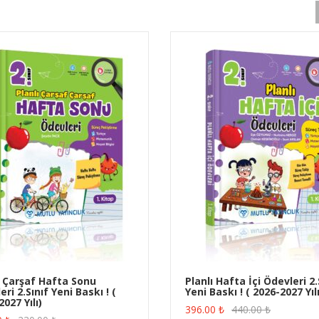
ı Çarşaf Hafta Sonu
Planlı Hafta İçi Ödevleri 2.
ri 2.Sınıf Yeni Baskı ! (
Yeni Baskı ! ( 2026-2027 Yılı
ÜRÜN SATIN AL
ÜRÜN SATIN AL
027 Yılı)
396.00
₺
440.00
₺