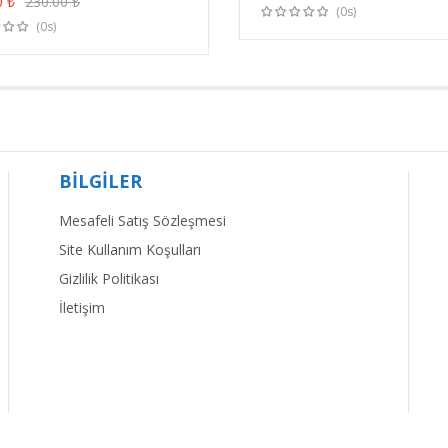
0
₺
230.00
₺
(0s)
(0s)
BİLGİLER
Mesafeli Satış Sözleşmesi
Site Kullanım Koşulları
Gizlilik Politikası
İletişim