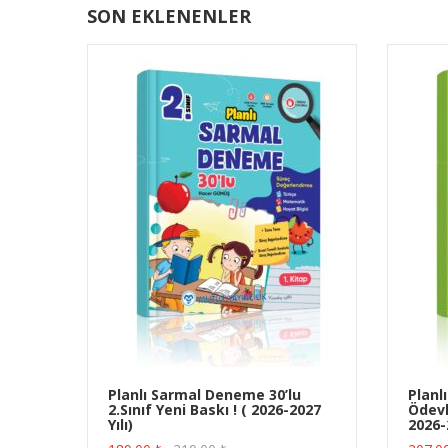
SON EKLENENLER
Planlı Sarmal Deneme 30’lu
Planl
2.Sınıf Yeni Baskı ! ( 2026-2027
Ödevle
ÜRÜN SATIN AL
Yılı)
2026-2