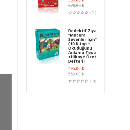
370.00
₺
(0s)
Dedektif Ziya
“Macera
Sevenler İçin”
(10 Kitap +
Okuduğunu
Anlama Testi
+Hikaye Özet
Defteri)
495.00
₺
550.00
₺
(0s)