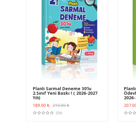
Planlı Sarmal Deneme 30’lu
Planl
2.Sınıf Yeni Baskı ! ( 2026-2027
Ödevle
ÜRÜN SATIN AL
Yılı)
2026-2
189.00
₺
210.00
₺
207.0
(0s)