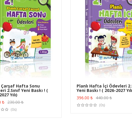
ı Çarşaf Hafta Sonu
Planlı Hafta İçi Ödevleri 2.
ri 2.Sınıf Yeni Baskı ! (
Yeni Baskı ! ( 2026-2027 Yılı
ÜRÜN SATIN AL
ÜRÜN SATIN AL
027 Yılı)
396.00
₺
440.00
₺
0
₺
230.00
₺
(0s)
(0s)