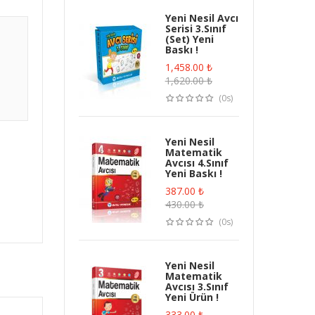
Yeni Nesil Avcı
Serisi 3.Sınıf
(Set) Yeni
Baskı !
1,458.00
₺
1,620.00
₺
(0s)
Yeni Nesil
Matematik
Avcısı 4.Sınıf
Yeni Baskı !
387.00
₺
430.00
₺
(0s)
Yeni Nesil
Matematik
Avcısı 3.Sınıf
Yeni Ürün !
333.00
₺