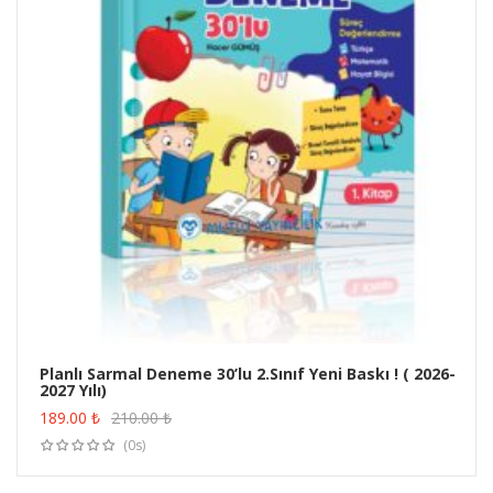
Planlı Sarmal Deneme 30’lu 2.Sınıf Yeni Baskı ! ( 2026-
2027 Yılı)
ÜRÜN SATIN AL
189.00
₺
210.00
₺
(0s)