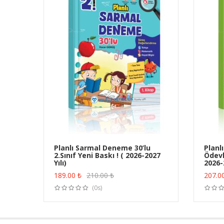
Planlı Sarmal Deneme 30’lu
Planl
2.Sınıf Yeni Baskı ! ( 2026-2027
Ödevle
ÜRÜN SATIN AL
Yılı)
2026-2
189.00
₺
210.00
₺
207.0
(0s)