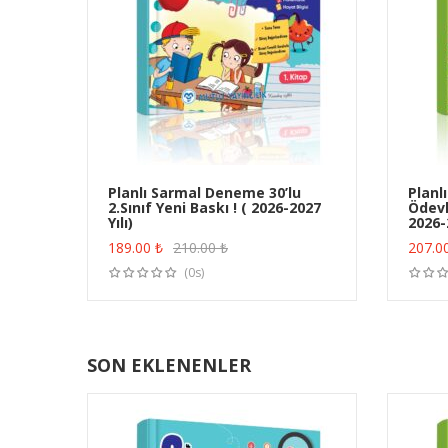
Planlı Sarmal Deneme 30’lu
Planl
2.Sınıf Yeni Baskı ! ( 2026-2027
Ödevle
ÜRÜN SATIN AL
Yılı)
2026-2
189.00
₺
210.00
₺
207.0
(0s)
SON EKLENENLER