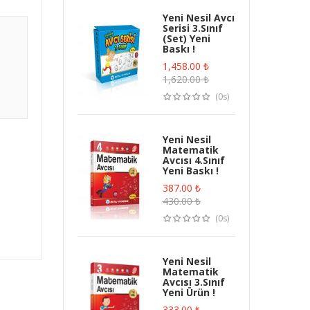
Yeni Nesil Avcı
Serisi 3.Sınıf
(Set) Yeni
Baskı !
1,458.00
₺
1,620.00
₺
(0s)
Yeni Nesil
Matematik
Avcısı 4.Sınıf
Yeni Baskı !
387.00
₺
430.00
₺
(0s)
Yeni Nesil
Matematik
Avcısı 3.Sınıf
Yeni Ürün !
333.00
₺