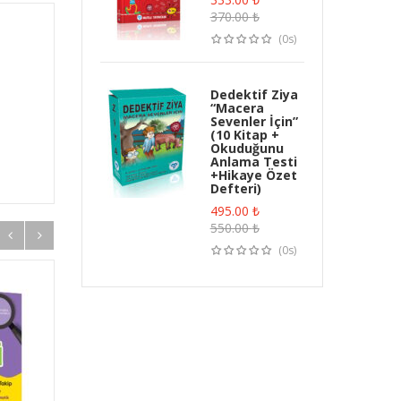
370.00
₺
(0s)
Dedektif Ziya
“Macera
Sevenler İçin”
(10 Kitap +
Okuduğunu
Anlama Testi
+Hikaye Özet
Defteri)
495.00
₺
550.00
₺
(0s)