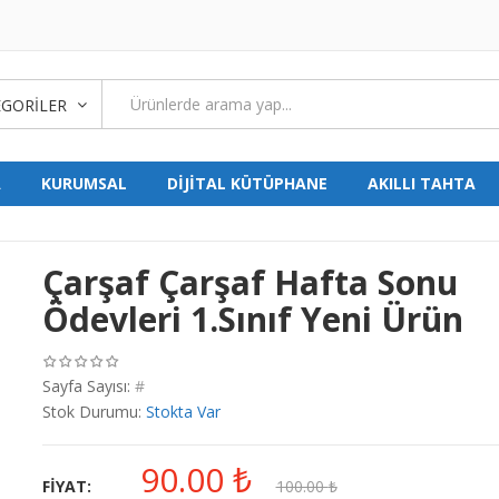
GORILER
A
KURUMSAL
DİJİTAL KÜTÜPHANE
AKILLI TAHTA
Çarşaf Çarşaf Hafta Sonu
Ödevleri 1.Sınıf Yeni Ürün
Sayfa Sayısı:
#
Stok Durumu:
Stokta Var
90.00
₺
FIYAT:
100.00
₺