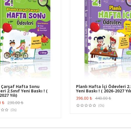
ı Çarşaf Hafta Sonu
Planlı Hafta İçi Ödevleri 2.
ri 2.Sınıf Yeni Baskı ! (
Yeni Baskı ! ( 2026-2027 Yılı
ÜRÜN SATIN AL
ÜRÜN SATIN AL
027 Yılı)
396.00
₺
440.00
₺
0
₺
230.00
₺
(0s)
(0s)