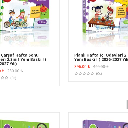
ı Çarşaf Hafta Sonu
Planlı Hafta İçi Ödevleri 2.
ri 2.Sınıf Yeni Baskı ! (
Yeni Baskı ! ( 2026-2027 Yılı
ÜRÜN SATIN AL
ÜRÜN SATIN AL
027 Yılı)
396.00
₺
440.00
₺
0
₺
230.00
₺
(0s)
(0s)