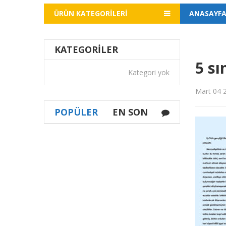
ÜRÜN KATEGORILERI
ANASAYF
KATEGORILER
5 sı
Kategori yok
Mart 04 
POPÜLER
EN SON