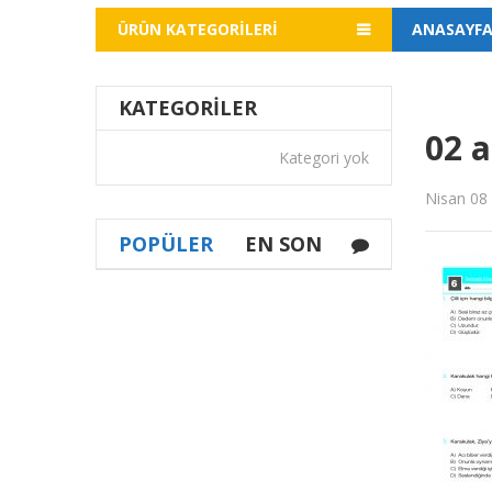
ÜRÜN KATEGORILERI
ANASAYF
KATEGORILER
02 a
Kategori yok
Nisan 08
POPÜLER
EN SON