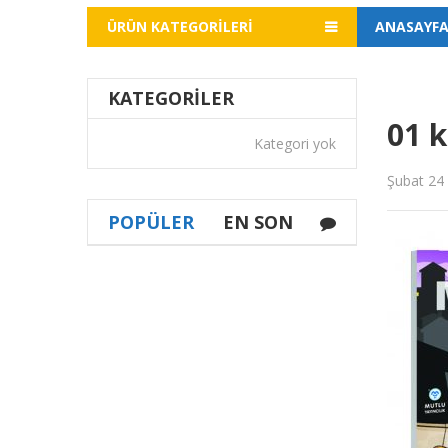
ÜRÜN KATEGORILERI
ANASAYF
KATEGORILER
01 
Kategori yok
Şubat 24
POPÜLER
EN SON