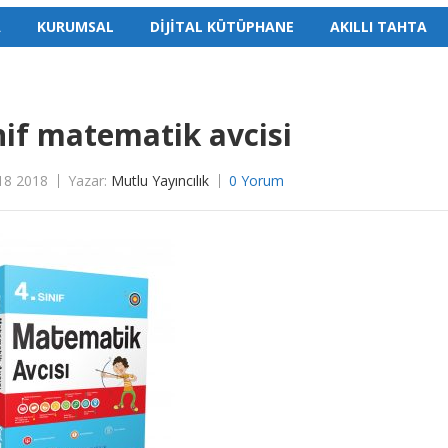
A
KURUMSAL
DİJİTAL KÜTÜPHANE
AKILLI TAHTA
nif matematik avcisi
18 2018
Yazar:
Mutlu Yayıncılık
0 Yorum