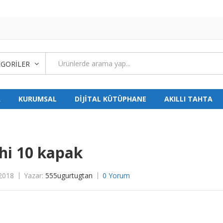
GORILER
A
KURUMSAL
DİJİTAL KÜTÜPHANE
AKILLI TAHTA
hi 10 kapak
2018
Yazar:
555ugurtugtan
0 Yorum