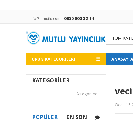
0850 800 32 14
info@e-mutlu.com
TÜM KATE
ÜRÜN KATEGORILERI
ANASAYF
KATEGORILER
veci
Kategori yok
Ocak 16 
POPÜLER
EN SON