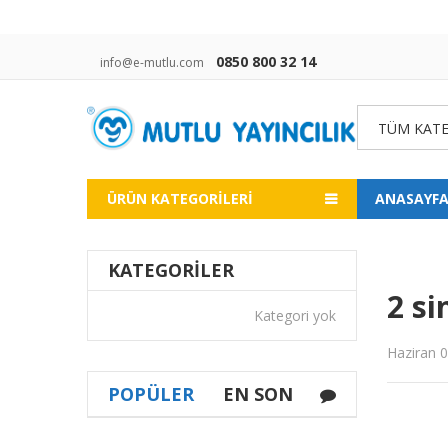
0850 800 32 14
info@e-mutlu.com
TÜM KATE
ÜRÜN KATEGORILERI
ANASAYF
KATEGORILER
2 si
Kategori yok
Haziran 
POPÜLER
EN SON