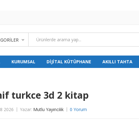
GORILER
A
KURUMSAL
DİJİTAL KÜTÜPHANE
AKILLI TAHTA
nif turkce 3d 2 kitap
08 2026
Yazar:
Mutlu Yayıncılık
0 Yorum