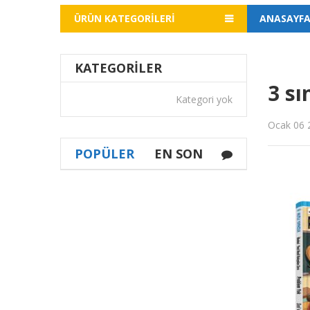
ÜRÜN KATEGORILERI
ANASAYF
KATEGORILER
3 sı
Kategori yok
Ocak 06 
POPÜLER
EN SON