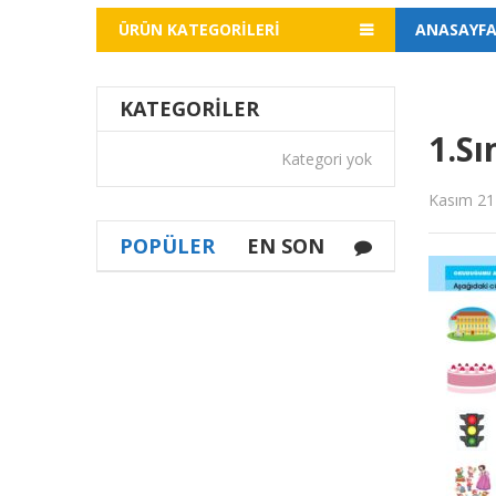
ÜRÜN KATEGORILERI
ANASAYF
KATEGORILER
1.S
Kategori yok
Kasım 21
POPÜLER
EN SON