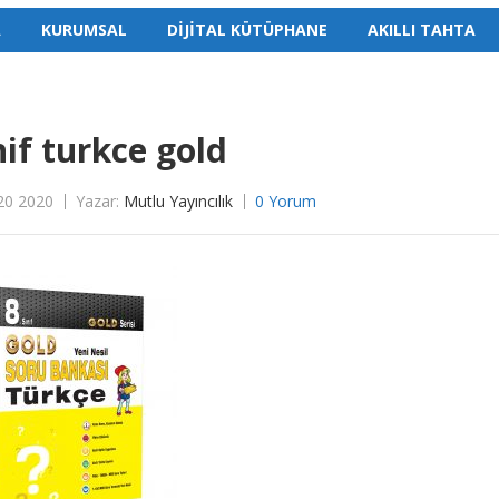
A
KURUMSAL
DİJİTAL KÜTÜPHANE
AKILLI TAHTA
nif turkce gold
20 2020
Yazar:
Mutlu Yayıncılık
0 Yorum