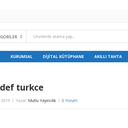
GORILER
A
KURUMSAL
DİJİTAL KÜTÜPHANE
AKILLI TAHTA
def turkce
 2019
Yazar:
Mutlu Yayıncılık
0 Yorum