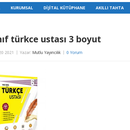
A
KURUMSAL
DİJİTAL KÜTÜPHANE
AKILLI TAHTA
nıf türkce ustası 3 boyut
20 2021
Yazar:
Mutlu Yayıncılık
0 Yorum