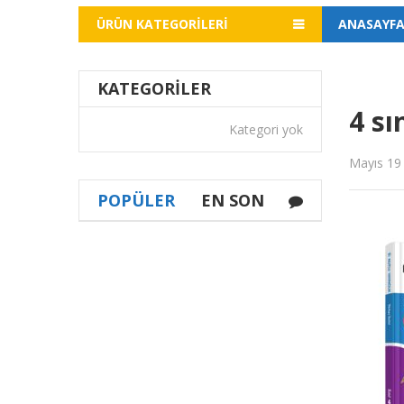
ÜRÜN KATEGORILERI
ANASAYF
KATEGORILER
4 sı
Kategori yok
Mayıs 19
POPÜLER
EN SON