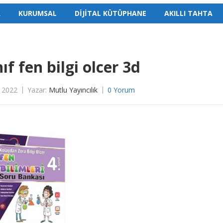
A
KURUMSAL
DİJİTAL KÜTÜPHANE
AKILLI TAHTA
nıf fen bilgi olcer 3d
 2022
Yazar:
Mutlu Yayıncılık
0 Yorum