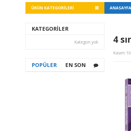
ÜRÜN KATEGORILERI
ANASAYF
KATEGORILER
4 sı
Kategori yok
Kasım 10
POPÜLER
EN SON