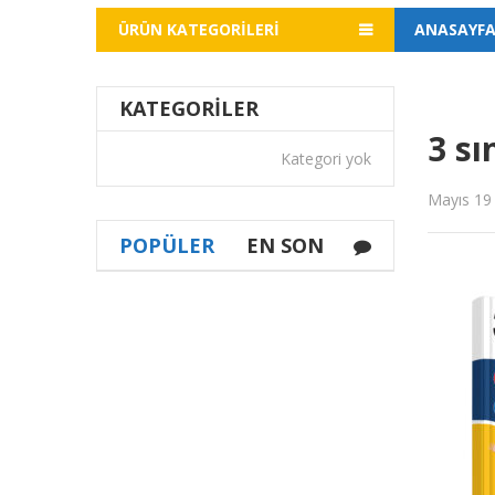
ÜRÜN KATEGORILERI
ANASAYF
KATEGORILER
3 sı
Kategori yok
Mayıs 19
POPÜLER
EN SON