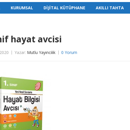
A
KURUMSAL
DİJİTAL KÜTÜPHANE
AKILLI TAHTA
nif hayat avcisi
 2020
Yazar:
Mutlu Yayıncılık
0 Yorum