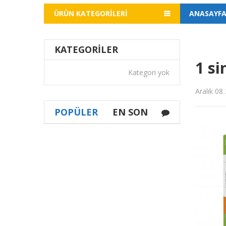
ÜRÜN KATEGORILERI
ANASAYF
KATEGORILER
1 si
Kategori yok
Aralık 08
POPÜLER
EN SON