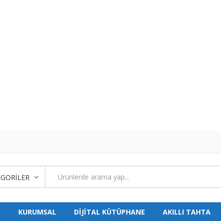
GORILER
A
KURUMSAL
DİJİTAL KÜTÜPHANE
AKILLI TAHTA